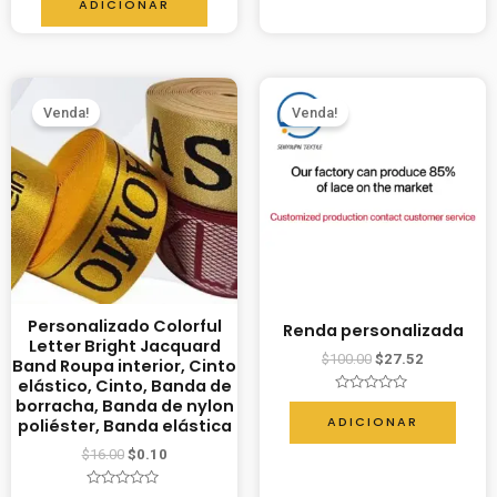
ADICIONAR
de
5
Venda!
Venda!
Personalizado Colorful
Renda personalizada
Letter Bright Jacquard
$
100.00
$
27.52
Band Roupa interior, Cinto
elástico, Cinto, Banda de
Avaliação
borracha, Banda de nylon
0
ADICIONAR
poliéster, Banda elástica
de
5
$
16.00
$
0.10