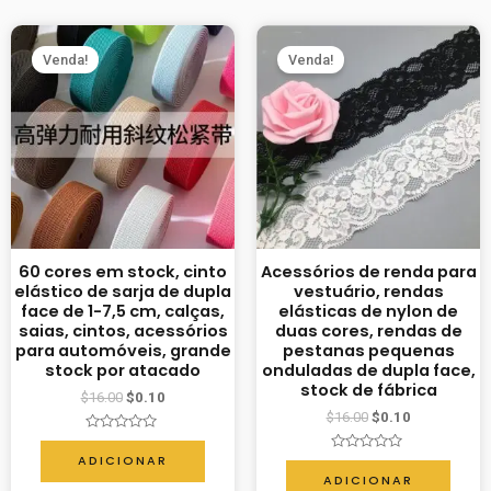
Venda!
Venda!
60 cores em stock, cinto
Acessórios de renda para
elástico de sarja de dupla
vestuário, rendas
face de 1-7,5 cm, calças,
elásticas de nylon de
saias, cintos, acessórios
duas cores, rendas de
para automóveis, grande
pestanas pequenas
stock por atacado
onduladas de dupla face,
stock de fábrica
$
16.00
$
0.10
$
16.00
$
0.10
Avaliação
0
ADICIONAR
Avaliação
de
0
ADICIONAR
5
de