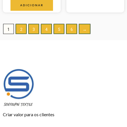
Avaliação
0
ADICIONAR
de
5
1
2
3
4
5
6
→
Criar valor para os clientes