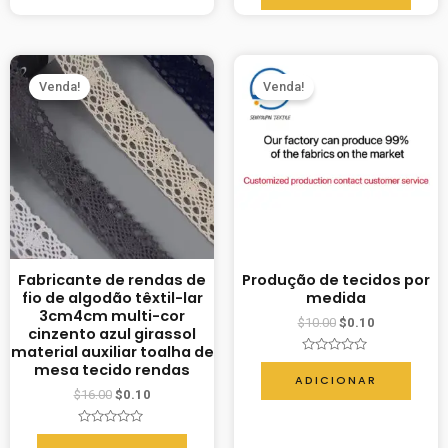
5
Venda!
Venda!
Fabricante de rendas de
Produção de tecidos por
fio de algodão têxtil-lar
medida
3cm4cm multi-cor
$
10.00
$
0.10
cinzento azul girassol
material auxiliar toalha de
Avaliação
mesa tecido rendas
0
ADICIONAR
de
$
16.00
$
0.10
5
Avaliação
0