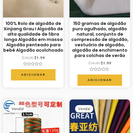
100% Rolo de algodão de
150 gramas de algodão
Xinjiang Grau I Algodão de
puro agulhado, algodão
alta qualidade de fibra
natural, conjunto de
longa Algodão em massa
compressão de algodão,
Algodão penteado para
vestuário de algodão,
bebé Algodão acolchoado
algodão de enchimento
para colchas de verão
$
16.00
$
1.99
$
16.00
$
1.99
Avaliação
0
ADICIONAR
Avaliação
de
0
ADICIONAR
5
de
5
Venda!
Venda!