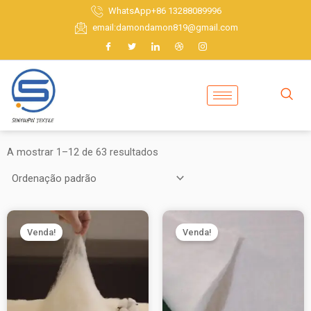
Saltar
WhatsApp+86 13288089996
para
email:damondamon819@gmail.com
o
conteúdo
A mostrar 1–12 de 63 resultados
Venda!
Venda!