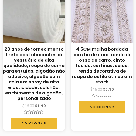
20 anos de fornecimento
4.5CM malha bordada
direto dos fabricantes de
com fio de ouro, renda de
vestuário de alta
osso de carro, cinto
qualidade, roupa de cama
tecido, cortinas, saias,
para estufas, algodão não
renda decorativa de
adesivo, algodão com
roupa de estilo étnico em
cola em spray de alta
stock
elasticidade, colchão,
$
16.00
$
0.10
enchimento de algodão,
personalizado
Avaliação
0
$
16.00
$
1.99
ADICIONAR
de
5
Avaliação
0
ADICIONAR
de
5