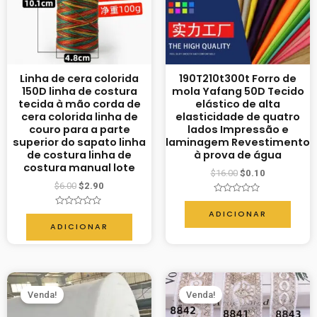
Linha de cera colorida
190T210t300t Forro de
150D linha de costura
mola Yafang 50D Tecido
tecida à mão corda de
elástico de alta
cera colorida linha de
elasticidade de quatro
couro para a parte
lados Impressão e
superior do sapato linha
laminagem Revestimento
de costura linha de
à prova de água
costura manual lote
$
16.00
$
0.10
$
6.00
$
2.90
Avaliação
0
ADICIONAR
Avaliação
de
0
ADICIONAR
5
de
5
Venda!
Venda!