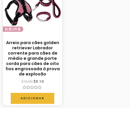
Arreio para cães golden
retriever Labrador
corrente para cães de
médio e grande porte
corda para cães de oito
fios engrossada à prova
de explosão
$
16.00
$
0.10
Avaliação
0
ADICIONAR
de
5