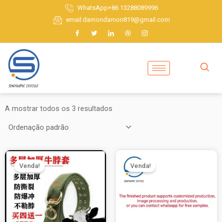
Saltar
WhatsApp+86 13288089996
para
email:damondamon819@gmail.com
o
conteúdo
A mostrar todos os 3 resultados
Venda!
Venda!