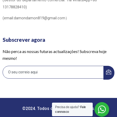
(Gestor do departamento comercial: Tia WhatsApp+86
13178828410)
(email:damondamon819@gmail.com）
Subscrever agora
Não perca as nossas futuras actualizações! Subscreva hoje
mesmo!
Precisa de ajuda?
Fale
©2024. Todos os direitos reservados.
connosco