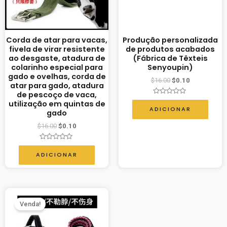
Corda de atar para vacas,
Produção personalizada
fivela de virar resistente
de produtos acabados
ao desgaste, atadura de
(Fábrica de Têxteis
colarinho especial para
Senyoupin)
gado e ovelhas, corda de
$
16.00
$
0.10
atar para gado, atadura
de pescoço de vaca,
Avaliação
utilização em quintas de
0
ADICIONAR
gado
de
5
$
16.00
$
0.10
Avaliação
0
ADICIONAR
de
5
Venda!