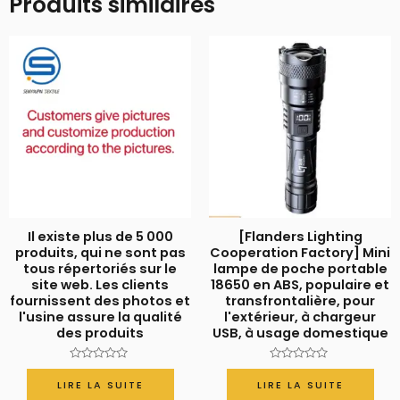
Produits similaires
Il existe plus de 5 000
[Flanders Lighting
produits, qui ne sont pas
Cooperation Factory] Mini
tous répertoriés sur le
lampe de poche portable
site web. Les clients
18650 en ABS, populaire et
fournissent des photos et
transfrontalière, pour
l'usine assure la qualité
l'extérieur, à chargeur
des produits
USB, à usage domestique
Note
Note
0
0
LIRE LA SUITE
LIRE LA SUITE
sur
sur