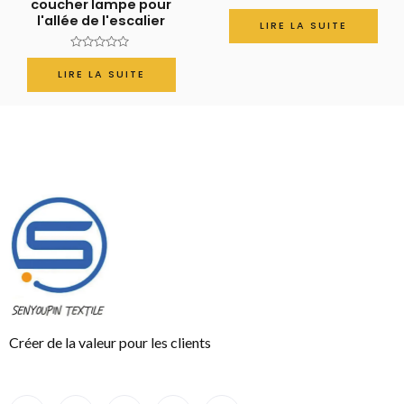
coucher lampe pour
Note
l'allée de l'escalier
0
LIRE LA SUITE
sur
5
Note
0
LIRE LA SUITE
sur
5
Créer de la valeur pour les clients