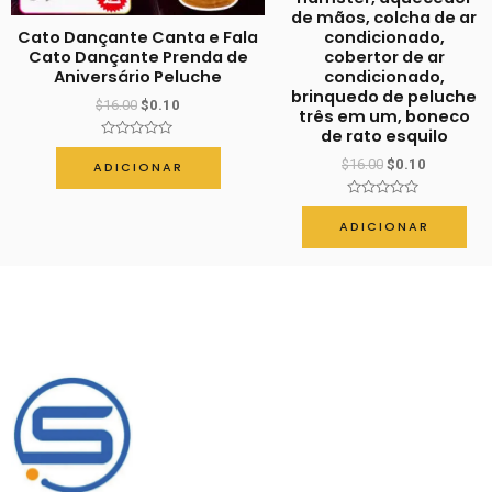
de mãos, colcha de ar
Cato Dançante Canta e Fala
condicionado,
Cato Dançante Prenda de
cobertor de ar
Aniversário Peluche
condicionado,
brinquedo de peluche
$
16.00
$
0.10
três em um, boneco
de rato esquilo
Avaliação
0
$
16.00
$
0.10
ADICIONAR
de
5
Avaliação
0
ADICIONAR
de
5