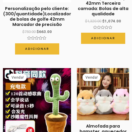
42mm Terceira
Decoration
Personalização pelo cliente:
camada: Bolas de alta
Shopping
(300/quantidade)Localizador
qualidade
de bolas de golfe 42mm
Mall
$
1,320.00
$
1,074.00
Marcador de precisão
Decoration
$
750.00
$
663.00
Avaliação
Powerful
0
ADICIONAR
de
Avaliação
5
Factory
0
ADICIONAR
de
5
Venda!
Venda!
Venda!
Venda!
Almofada para
hamster, aquecedor