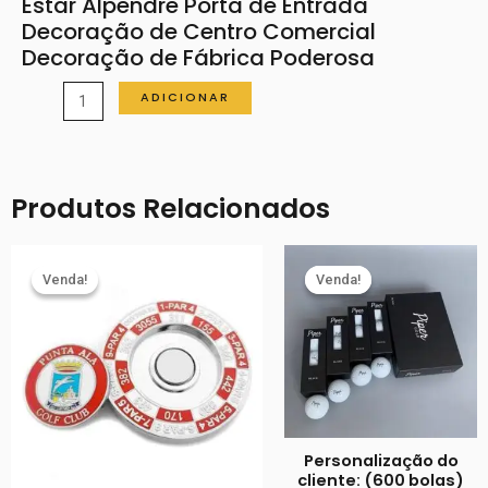
Estar Alpendre Porta de Entrada
Decoração de Centro Comercial
Decoração de Fábrica Poderosa
Quantidade
ADICIONAR
de
Chinese
Knot
Produtos Relacionados
Large
Chinese
New
Venda!
Venda!
Venda!
Venda!
Year
Decoration
Living
Room
Porch
Entrance
Personalização do
Door
cliente: (600 bolas)